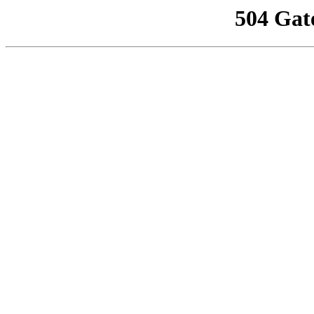
504 Gat